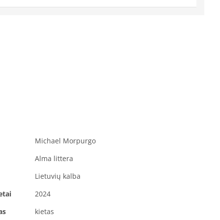
Michael Morpurgo
Alma littera
Lietuvių kalba
etai
2024
as
kietas