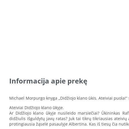
Informacija apie prekę
Michael Morpurgo knyga „Didžiojo klano ūkis. Ateiviai puola!“
Ateiviai Didžiojo klano ūkyje.
Ar Didžiojo klano ūkyje nusileido marsiečiai? Ūkininkas Raf
didžiulis išguldytų javų ratas? Juk tai tikrų tikriausias atei
protingiausia žąselė pasaulyje Albertina. Kas iš tiesų čia nutik