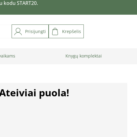
su kodu START20.
Prisijungti
Krepšelis
vaikams
Knygų komplektai
Ateiviai puola!