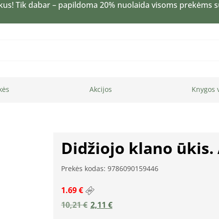
kus! Tik dabar – papildoma 20% nuolaida visoms prekėms 
kės
Akcijos
Knygos 
Didžiojo klano ūkis. 
Prekės kodas: 9786090159446
1.69 €
10,21
€
2,11
€