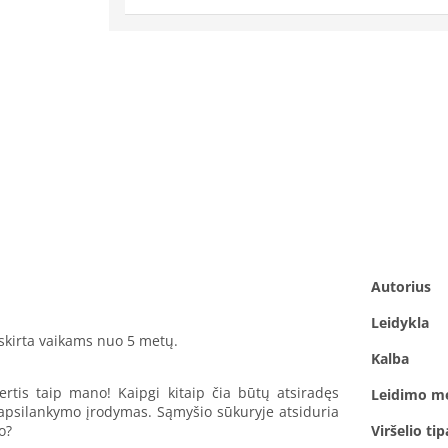
Autorius
Leidykla
 skirta vaikams nuo 5 metų.
Kalba
ertis taip mano! Kaipgi kitaip čia būtų atsiradęs
Leidimo m
vių apsilankymo įrodymas. Sąmyšio sūkuryje atsiduria
o?
Viršelio tip