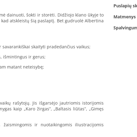
Puslapių sk
ė dainuoti, šokti ir storėti. Didžiojo klano ūkyje to
Matmenys
 kad atskleistų šią paslaptį. Bet gudruolė Albertina
Spalvingu
ir savarankiškai skaityti pradedančius vaikus;
, išmintingus ir gerus;
gam matant neteisybę;
kų rašytojų. Jis išgarsėjo jautriomis istorijomis
gas kaip „Karo žirgas“, „Baltasis liūtas“, „Gimęs
, žaismingomis ir nuotaikingomis iliustracijomis