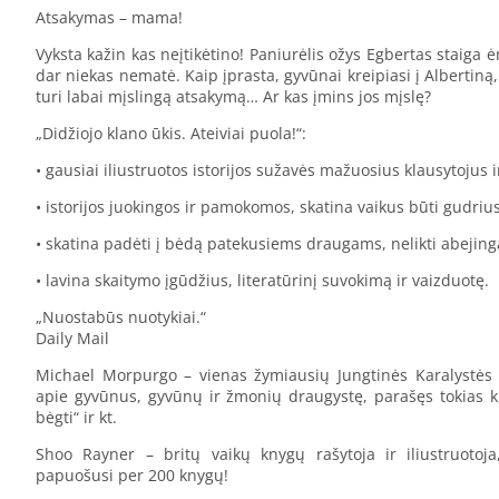
Atsakymas – mama!
Vyksta kažin kas neįtikėtino! Paniurėlis ožys Egbertas staiga ėm
dar niekas nematė. Kaip įprasta, gyvūnai kreipiasi į Albertiną,
turi labai mįslingą atsakymą… Ar kas įmins jos mįslę?
„Didžiojo klano ūkis. Ateiviai puola!“:
• gausiai iliustruotos istorijos sužavės mažuosius klausytojus 
• istorijos juokingos ir pamokomos, skatina vaikus būti gudrius
• skatina padėti į bėdą patekusiems draugams, nelikti abejin
• lavina skaitymo įgūdžius, literatūrinį suvokimą ir vaizduotę.
„Nuostabūs nuotykiai.“
Daily Mail
Michael Morpurgo – vienas žymiausių Jungtinės Karalystės vai
apie gyvūnus, gyvūnų ir žmonių draugystę, parašęs tokias kny
bėgti“ ir kt.
Shoo Rayner – britų vaikų knygų rašytoja ir iliustruotoja
papuošusi per 200 knygų!