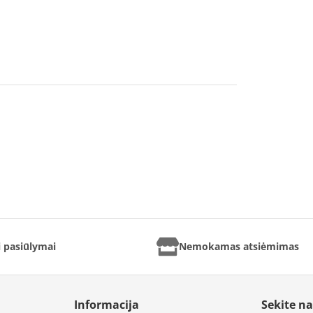
ai pasiūlymai
Nemokamas atsiėmimas
Informacija
Sekite n