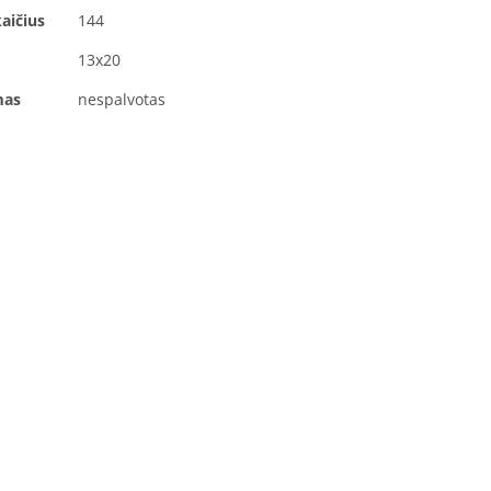
aičius
144
13x20
mas
nespalvotas