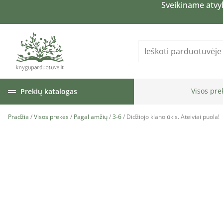
Sveikiname atvy
Visos pre
Prekių katalogas
Pradžia
/
Visos prekės
/
Pagal amžių
/
3-6
/ Didžiojo klano ūkis. Ateiviai puola!