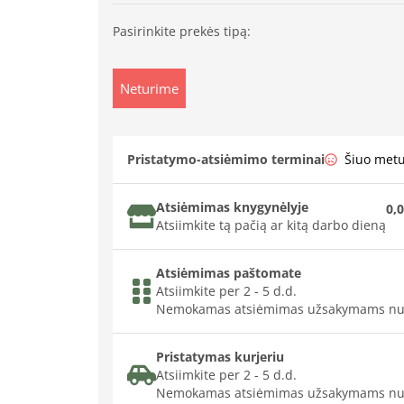
Pasirinkite prekės tipą:
Neturime
Pristatymo-atsiėmimo terminai
Šiuo met
Atsiėmimas knygynėlyje
0,0
Atsiimkite tą pačią ar kitą darbo dieną
Atsiėmimas paštomate
Atsiimkite per 2 - 5 d.d.
Nemokamas atsiėmimas užsakymams nu
Pristatymas kurjeriu
Atsiimkite per 2 - 5 d.d.
Nemokamas atsiėmimas užsakymams nu