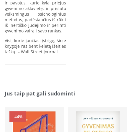
ir pavojus, kurie kyla priėjus
gyvenimo aklavietę, ir pristato
veiksmingus psichologinius
metodus, padėsiančius ištrūkti
iš inertiško judėjimo ir perimti
gyvenimo vairą į savo rankas.
Visi, kurie jaučiasi įstrigę, šioje
knygoje ras bent keletą išeities
taškų. – Wall Street Journal
Jus taip pat gali sudominti
-44%