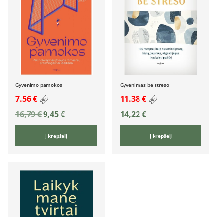
Gyvenimo pamokos
Gyvenimas be streso
7.56 €
11.38 €
16,79
€
9,45
€
14,22
€
Į krepšelį
Į krepšelį