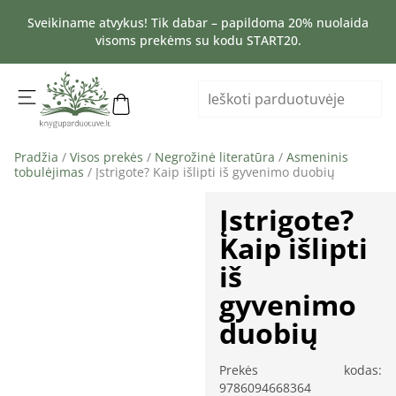
Sveikiname atvykus! Tik dabar – papildoma 20% nuolaida
visoms prekėms su kodu START20.
Pradžia
/
Visos prekės
/
Negrožinė literatūra
/
Asmeninis
tobulėjimas
/ Įstrigote? Kaip išlipti iš gyvenimo duobių
Įstrigote?
Kaip išlipti
iš
gyvenimo
duobių
Prekės kodas:
9786094668364