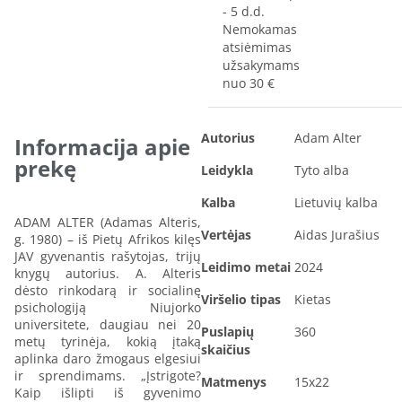
- 5 d.d.
Nemokamas
atsiėmimas
užsakymams
nuo 30 €
Autorius
Adam Alter
Informacija apie
prekę
Leidykla
Tyto alba
Kalba
Lietuvių kalba
ADAM ALTER (Adamas Alteris,
Vertėjas
Aidas Jurašius
g. 1980) – iš Pietų Afrikos kilęs
JAV gyvenantis rašytojas, trijų
Leidimo metai
2024
knygų autorius. A. Alteris
dėsto rinkodarą ir socialinę
Viršelio tipas
Kietas
psichologiją Niujorko
universitete, daugiau nei 20
Puslapių
360
metų tyrinėja, kokią įtaką
skaičius
aplinka daro žmogaus elgesiui
ir sprendimams. „Įstrigote?
Matmenys
15x22
Kaip išlipti iš gyvenimo