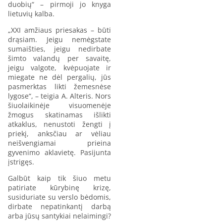
duobių“ – pirmoji jo knyga
lietuvių kalba.
„XXI amžiaus priesakas – būti
drąsiam. Jeigu nemėgstate
sumaišties, jeigu nedirbate
šimto valandų per savaitę,
jeigu valgote, kvėpuojate ir
miegate ne dėl pergalių, jūs
pasmerktas likti žemesnėse
lygose“, – teigia A. Alteris. Nors
šiuolaikinėje visuomenėje
žmogus skatinamas išlikti
atkaklus, nenustoti žengti į
priekį, anksčiau ar vėliau
neišvengiamai prieina
gyvenimo aklavietę. Pasijunta
įstrigęs.
Galbūt kaip tik šiuo metu
patiriate kūrybinę krizę,
susiduriate su verslo bėdomis,
dirbate nepatinkantį darbą
arba jūsų santykiai nelaimingi?