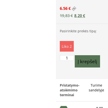
6.56 €
19,83
€
8,20
€
Pasirinkite prekės tipą:
Liko 2
Į krepšelį
Pristatymo-
Turime
atsiėmimo
sandelyje
terminai