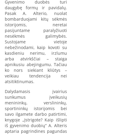
Gyvenimo duobės turi
daugybę formų ir pavidalų.
Pasak A. Alterio, nuolat
bombarduojami kitų sėkmės
istorijomis, neretai
pasijuntame paralyžiuoti
nesėkmės galimybės.
Sustojame vietoje
nebežinodami, kaip kovoti su
kasdieniu nerimu, irzlumu
arba atvirkščiai – staiga
apnikusiu abejingumu. Tačiau
ko nors siekiant kliūtys –
veikiau tendencija nei
atsitiktinumas.
Dalydamasis įvairius
sunkumus įveikusių
menininkų, verslininkų,
sportininkų istorijomis bei
savo ilgamete darbo patirtimi,
knygoje „Įstrigote? Kaip išlipti
iš gyvenimo duobių“ A. Alteris
aptaria pagrindines pagundas