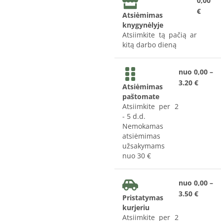
0,00
€
Atsiėmimas
knygynėlyje
Atsiimkite tą pačią ar
kitą darbo dieną
nuo 0,00 –
3.20 €
Atsiėmimas
paštomate
Atsiimkite per 2
- 5 d.d.
Nemokamas
atsiėmimas
užsakymams
nuo 30 €
nuo 0,00 –
3.50 €
Pristatymas
kurjeriu
Atsiimkite per 2