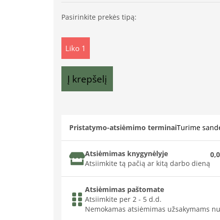
Pasirinkite prekės tipą:
Liko 1
Į krepšelį
Pristatymo-atsiėmimo terminai
Turime sande
Atsiėmimas knygynėlyje
0,0
Atsiimkite tą pačią ar kitą darbo dieną
Atsiėmimas paštomate
Atsiimkite per 2 - 5 d.d.
Nemokamas atsiėmimas užsakymams nu