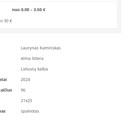
nuo 0,00 – 3.50 €
o 30 €
Laurynas Kaminskas
Alma littera
Lietuvių kalba
etai
2024
aičius
96
21x25
mas
spalvotas