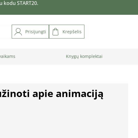
su kodu START20.
Prisijungti
Krepšelis
vaikams
Knygų komplektai
žinoti apie animaciją