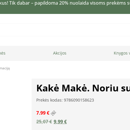
kus! Tik dabar – papildoma 20% nuolaida visoms prekėms 
kės
Akcijos
Knygos 
maciją
Kakė Makė. Noriu su
Prekės kodas: 9786090158623
7.99 €
25,07
€
9,99
€