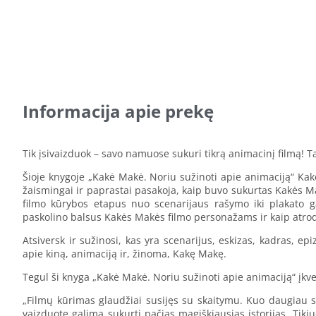
Informacija apie prekę
Tik įsivaizduok – savo namuose sukuri tikrą animacinį filmą! 
Šioje knygoje „Kakė Makė. Noriu sužinoti apie animaciją“ K
žaismingai ir paprastai pasakoja, kaip buvo sukurtas Kakės Ma
filmo kūrybos etapus nuo scenarijaus rašymo iki plakato g
paskolino balsus Kakės Makės filmo personažams ir kaip atrodė
Atsiversk ir sužinosi, kas yra scenarijus, eskizas, kadras, ep
apie kiną, animaciją ir, žinoma, Kakę Makę.
Tegul ši knyga „Kakė Makė. Noriu sužinoti apie animaciją“ įkvep
„Filmų kūrimas glaudžiai susijęs su skaitymu. Kuo daugiau ska
vaizduotę galima sukurti pačias magiškiausias istorijas. Tikiuo