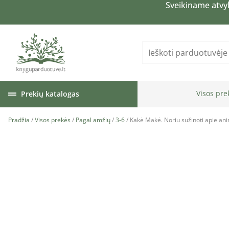
Sveikiname atvy
Visos pre
Prekių katalogas
Pradžia
/
Visos prekės
/
Pagal amžių
/
3-6
/ Kakė Makė. Noriu sužinoti apie ani