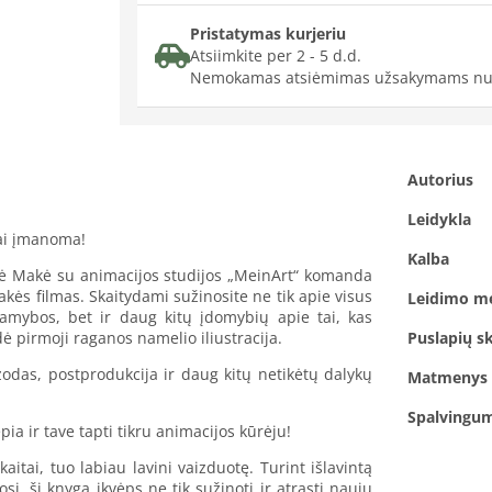
Pristatymas kurjeriu
Atsiimkite per 2 - 5 d.d.
Nemokamas atsiėmimas užsakymams nu
Autorius
Leidykla
Tai įmanoma!
Kalba
akė Makė su animacijos studijos „MeinArt“ komanda
kės filmas. Skaitydami sužinosite ne tik apie visus
Leidimo m
amybos, bet ir daug kitų įdomybių apie tai, kas
 pirmoji raganos namelio iliustracija.
Puslapių sk
izodas, postprodukcija ir daug kitų netikėtų dalykų
Matmenys
Spalvingu
ia ir tave tapti tikru animacijos kūrėju!
itai, tuo labiau lavini vaizduotę. Turint išlavintą
si, ši knyga įkvėps ne tik sužinoti ir atrasti naujų