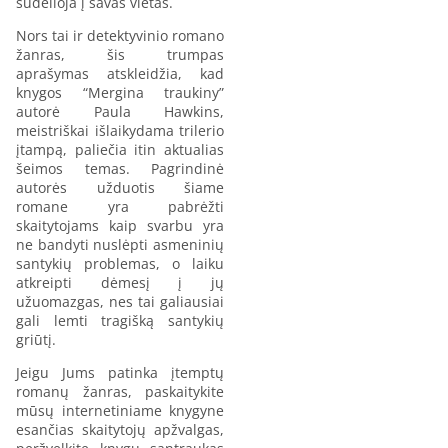
sudėlioja į savas vietas.
Nors tai ir detektyvinio romano
žanras, šis trumpas
aprašymas atskleidžia, kad
knygos “Mergina traukiny”
autorė Paula Hawkins,
meistriškai išlaikydama trilerio
įtampą, paliečia itin aktualias
šeimos temas. Pagrindinė
autorės užduotis šiame
romane yra pabrėžti
skaitytojams kaip svarbu yra
ne bandyti nuslėpti asmeninių
santykių problemas, o laiku
atkreipti dėmesį į jų
užuomazgas, nes tai galiausiai
gali lemti tragišką santykių
griūtį.
Jeigu Jums patinka įtemptų
romanų žanras, paskaitykite
mūsų internetiniame knygyne
esančias skaitytojų apžvalgas,