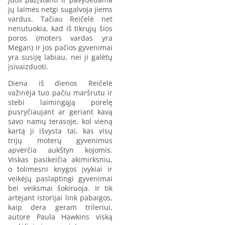
jų laimės netgi sugalvoja jiems
vardus. Tačiau Reičelė net
nenutuokia, kad iš tikrųjų šios
poros (moters vardas yra
Megan) ir jos pačios gyvenimai
yra susiję labiau, nei ji galėtų
įsivaizduoti.
Diena iš dienos Reičelė
važinėja tuo pačiu maršrutu ir
stebi laimingąją porelę
pusryčiaujant ar geriant kavą
savo namų terasoje, kol vieną
kartą ji išvysta tai, kas visų
trijų moterų gyvenimus
apverčia aukštyn kojomis.
Viskas pasikeičia akimirksniu,
o tolimesni knygos įvykiai ir
veikėjų paslaptingi gyvenimai
bei veiksmai šokiruoja. Ir tik
artėjant istorijai link pabaigos,
kaip dera geram trileriui,
autorė Paula Hawkins viską