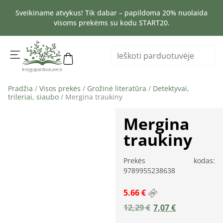
Sveikiname atvykus! Tik dabar – papildoma 20% nuolaida
visoms prekėms su kodu START20.
Pradžia
/
Visos prekės
/
Grožinė literatūra
/
Detektyvai,
trileriai, siaubo
/ Mergina traukiny
Mergina
traukiny
Prekės kodas:
9789955238638
5.66 €
12,29
€
7,07
€