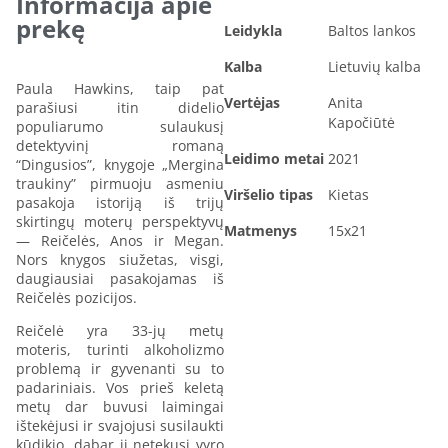
Informacija apie
prekę
Leidykla
Baltos lankos
Kalba
Lietuvių kalba
Paula Hawkins, taip pat
Vertėjas
Anita
parašiusi itin didelio
Kapočiūtė
populiarumo sulaukusį
detektyvinį romaną
Leidimo metai
2021
“Dingusios”, knygoje „Mergina
traukiny” pirmuoju asmeniu
Viršelio tipas
Kietas
pasakoja istoriją iš trijų
skirtingų moterų perspektyvų
Matmenys
15x21
— Reičelės, Anos ir Megan.
Nors knygos siužetas, visgi,
daugiausiai pasakojamas iš
Reičelės pozicijos.
Reičelė yra 33-jų metų
moteris, turinti alkoholizmo
problemą ir gyvenanti su to
padariniais. Vos prieš keletą
metų dar buvusi laimingai
ištekėjusi ir svajojusi susilaukti
kūdikio, dabar ji netekusi vyro