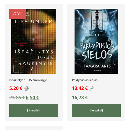
-73%
Išpažintys 19:45 traukinyje
Paklydusios sielos
5.20 €
13.42 €
23,85
€
6,50
€
16,78
€
Į krepšelį
Į krepšelį