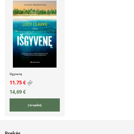
Išgyvenę
11.75 €
14,69
€
Į krepšelį
Prekės