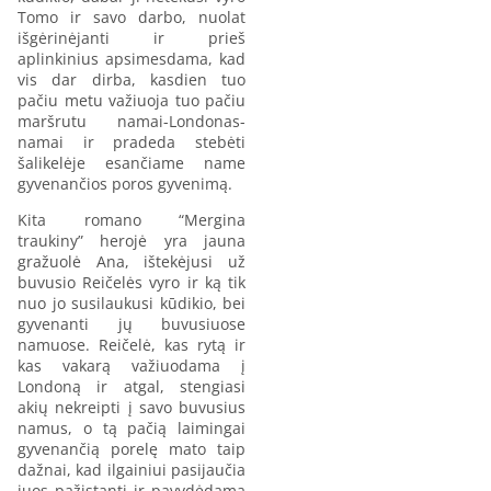
Tomo ir savo darbo, nuolat
išgėrinėjanti ir prieš
aplinkinius apsimesdama, kad
vis dar dirba, kasdien tuo
pačiu metu važiuoja tuo pačiu
maršrutu namai-Londonas-
namai ir pradeda stebėti
šalikelėje esančiame name
gyvenančios poros gyvenimą.
Kita romano “Mergina
traukiny” herojė yra jauna
gražuolė Ana, ištekėjusi už
buvusio Reičelės vyro ir ką tik
nuo jo susilaukusi kūdikio, bei
gyvenanti jų buvusiuose
namuose. Reičelė, kas rytą ir
kas vakarą važiuodama į
Londoną ir atgal, stengiasi
akių nekreipti į savo buvusius
namus, o tą pačią laimingai
gyvenančią porelę mato taip
dažnai, kad ilgainiui pasijaučia
juos pažįstanti ir pavydėdama