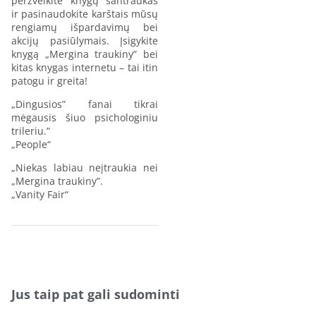
peržvelkite knygų santraukas
ir pasinaudokite karštais mūsų
rengiamų išpardavimų bei
akcijų pasiūlymais. Įsigykite
knygą „Mergina traukiny” bei
kitas knygas internetu – tai itin
patogu ir greita!
„Dingusios” fanai tikrai
mėgausis šiuo psichologiniu
trileriu.”
„People“
„Niekas labiau neįtraukia nei
„Mergina traukiny”.
„Vanity Fair“
Jus taip pat gali sudominti