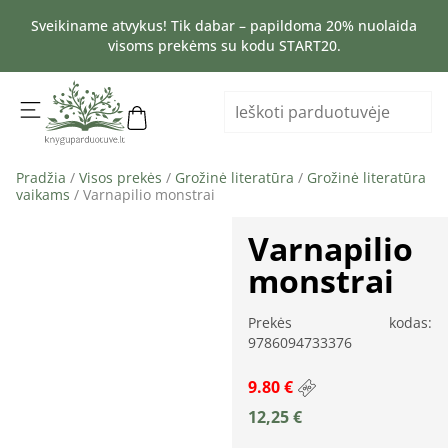
Sveikiname atvykus! Tik dabar – papildoma 20% nuolaida
visoms prekėms su kodu START20.
Pradžia
/
Visos prekės
/
Grožinė literatūra
/
Grožinė literatūra
vaikams
/ Varnapilio monstrai
Varnapilio
monstrai
Prekės kodas:
9786094733376
9.80 €
12,25
€