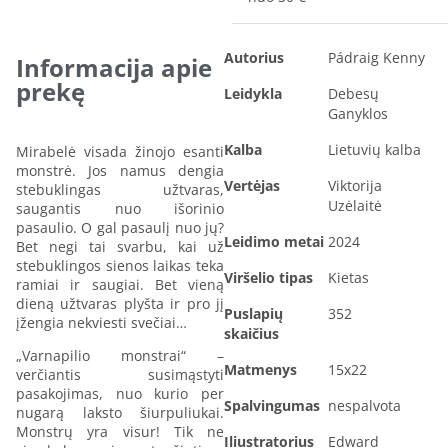
Autorius
Pádraig Kenny
Informacija apie
prekę
Leidykla
Debesų
Ganyklos
Kalba
Lietuvių kalba
Mirabelė visada žinojo esanti
monstrė. Jos namus dengia
Vertėjas
Viktorija
stebuklingas užtvaras,
Uzėlaitė
saugantis nuo išorinio
pasaulio. O gal pasaulį nuo jų?
Leidimo metai
2024
Bet negi tai svarbu, kai už
stebuklingos sienos laikas teka
Viršelio tipas
Kietas
ramiai ir saugiai. Bet vieną
dieną užtvaras plyšta ir pro jį
Puslapių
352
įžengia nekviesti svečiai…
skaičius
„Varnapilio monstrai“ –
Matmenys
15x22
verčiantis susimąstyti
pasakojimas, nuo kurio per
Spalvingumas
nespalvota
nugarą laksto šiurpuliukai.
Monstrų yra visur! Tik ne
Iliustratorius
Edward