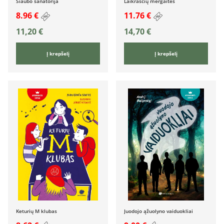
Siaubo sanatorija
Laikraščių mergaitės
8.96 €
11.76 €
11,20
€
14,70
€
Į krepšelį
Į krepšelį
Keturių M klubas
Juodojo ąžuolyno vaiduokliai