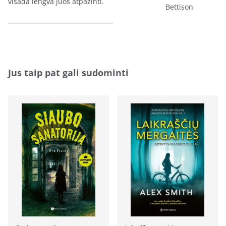
visada lengva juos atpažinti.
Bettison
Jus taip pat gali sudominti