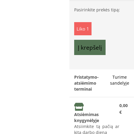
Pasirinkite prekės tipą:
Liko 1
Į krepšelį
Pristatymo-
Turime
atsiėmimo
sandelyje
terminai
0,00
€
Atsiėmimas
knygynėlyje
Atsiimkite tą pačią ar
kitą darbo dieną