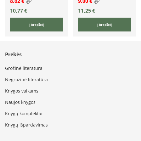
8.62 €
9.00 €
10,77
€
11,25
€
Į krepšelį
Į krepšelį
Prekės
Grožinė literatūra
Negrožinė literatūra
Knygos vaikams
Naujos knygos
Knygų komplektai
Knygų išpardavimas