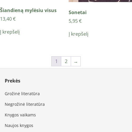
Šiandieną mylėsiu visus
Sonetai
13,40
€
5,95
€
Į krepšelį
Į krepšelį
1
2
→
Prekės
Grožinė literatūra
Negrožinė literatūra
Knygos vaikams
Naujos knygos