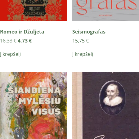
Romeo ir Džuljeta
Seismografas
16,33
€
4,73
€
15,75
€
Į krepšelį
Į krepšelį