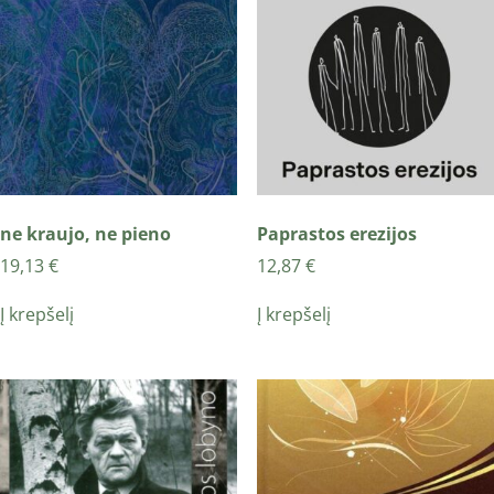
ne kraujo, ne pieno
Paprastos erezijos
19,13
€
12,87
€
Į krepšelį
Į krepšelį