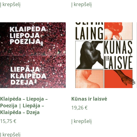
Į krepšelį
Į krepšelį
Klaipėda – Liepoja –
Kūnas ir laisvė
Poezija | Liepāja –
19,26
€
Klaipēda – Dzeja
Į krepšelį
15,75
€
Į krepšelį