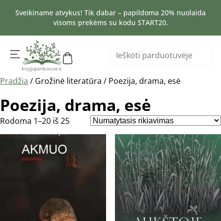
Sveikiname atvykus! Tik dabar – papildoma 20% nuolaida
visoms prekėms su kodu START20.
Pradžia
/ Grožinė literatūra / Poezija, drama, esė
Poezija, drama, esė
Rodoma 1–20 iš 25