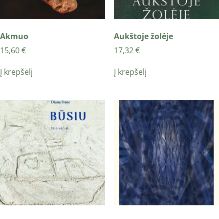
Akmuo
Aukštoje žolėje
15,60
€
17,32
€
Į krepšelį
Į krepšelį