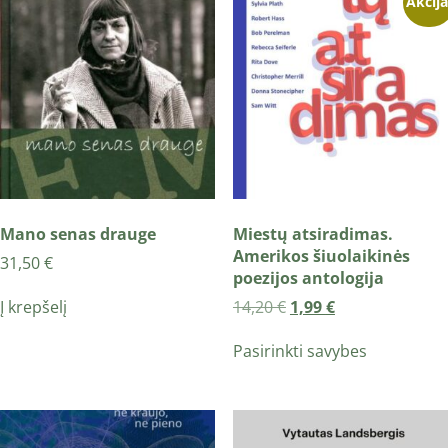
Akcija
Mano senas drauge
Miestų atsiradimas.
Amerikos šiuolaikinės
31,50
€
poezijos antologija
Į krepšelį
14,20
€
1,99
€
Pasirinkti savybes