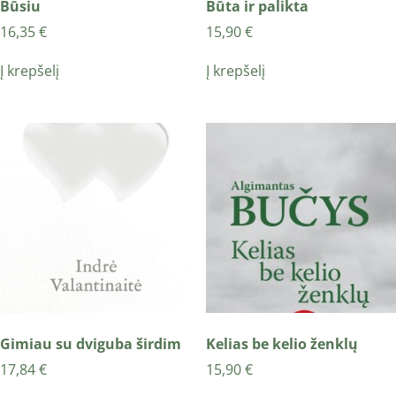
Būsiu
Būta ir palikta
16,35
€
15,90
€
Į krepšelį
Į krepšelį
Gimiau su dviguba širdim
Kelias be kelio ženklų
17,84
€
15,90
€