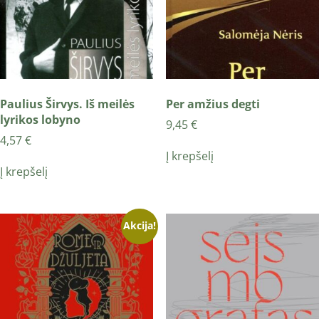
Paulius Širvys. Iš meilės
Per amžius degti
lyrikos lobyno
9,45
€
4,57
€
Į krepšelį
Į krepšelį
Akcija!