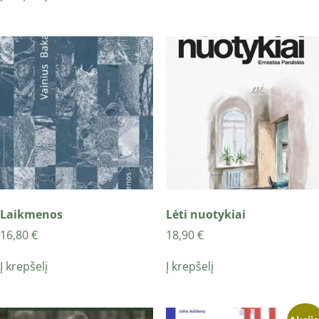
Laikmenos
Lėti nuotykiai
16,80
€
18,90
€
Į krepšelį
Į krepšelį